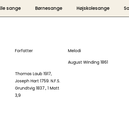
lle sange
Børnesange
Højskolesange
S
ånd! o, kom
Forfatter
Melodi
August Winding 1861
Thomas Laub 1917,
Joseph Hart 1759. N.F.S.
Grundtvig 1837., 1 Matt
3,9