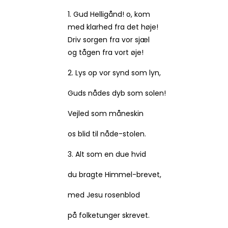
1. Gud Helligånd! o, kom
med klarhed fra det høje!
Driv sorgen fra vor sjæl
og tågen fra vort øje!
2. Lys op vor synd som lyn,
Guds nådes dyb som solen!
Vejled som måneskin
os blid til nåde-stolen.
3. Alt som en due hvid
du bragte Himmel-brevet,
med Jesu rosenblod
på folketunger skrevet.