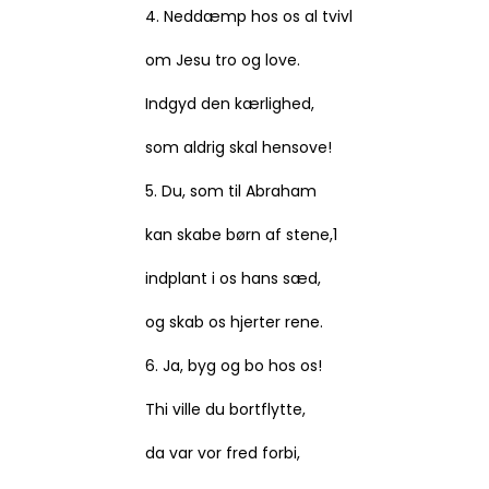
4. Neddæmp hos os al tvivl
om Jesu tro og love.
Indgyd den kærlighed,
som aldrig skal hensove!
5. Du, som til Abraham
kan skabe børn af stene,1
indplant i os hans sæd,
og skab os hjerter rene.
6. Ja, byg og bo hos os!
Thi ville du bortflytte,
da var vor fred forbi,