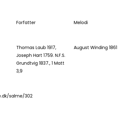
Forfatter
Melodi
Thomas Laub 1917,
August Winding 1861
Joseph Hart 1759. N.F.S.
Grundtvig 1837., 1 Matt
3,9
e.dk/salme/302