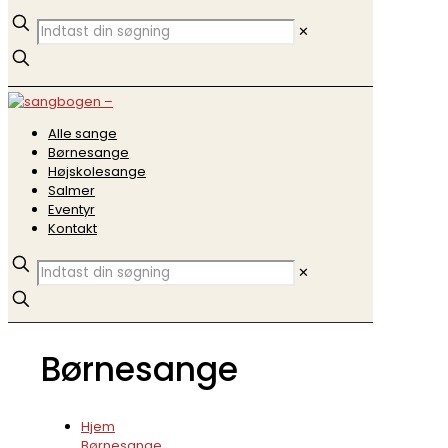
✕
Alle sange
Børnesange
Højskolesange
Salmer
Eventyr
Kontakt
✕
Børnesange
Hjem
>
Børnesange