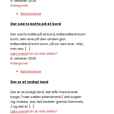
9. oktober 2025
Kategorier
Børnesange
Der sad to katte på et bord
Der sad to katte på et bord, krittevvittevit bom
bom, den ene på den anden glor,
krittevvittevit bom bom, så sa’ den ene: »Hør,
min ven,
[…]
Læs mere
Kan du lide dette?
9. oktober 2025
Kategorier
Børnesange
Der er et yndigt land
Der er et yndigt land, det står med brede
bøge /:nær salten østerstrand;/ det bugter
sig i bakke, dal, det hedder gamle Danmark,
/:og det er
[…]
Læs mere
Kan du lide dette?