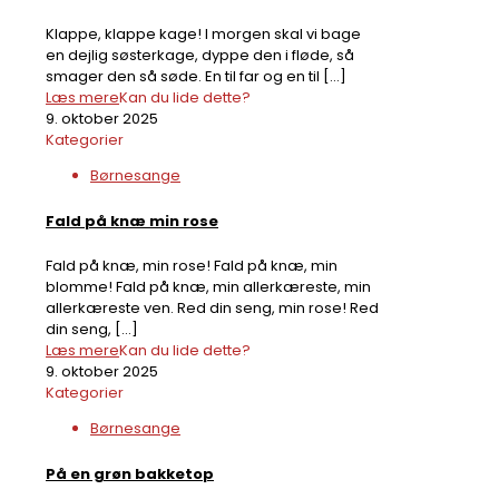
Klappe, klappe kage! I morgen skal vi bage
en dejlig søsterkage, dyppe den i fløde, så
smager den så søde. En til far og en til
[…]
Læs mere
Kan du lide dette?
9. oktober 2025
Kategorier
Børnesange
Fald på knæ min rose
Fald på knæ, min rose! Fald på knæ, min
blomme! Fald på knæ, min allerkæreste, min
allerkæreste ven. Red din seng, min rose! Red
din seng,
[…]
Læs mere
Kan du lide dette?
9. oktober 2025
Kategorier
Børnesange
På en grøn bakketop