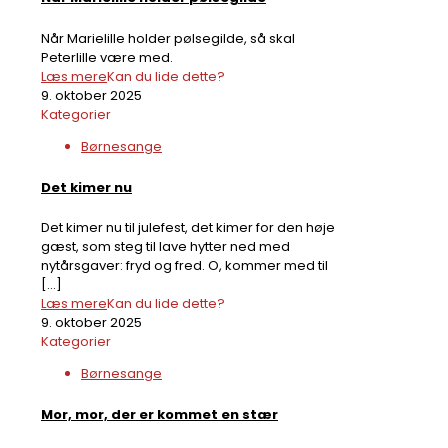
Når Marielille holder pølsegilde, så skal
Peterlille være med.
Læs mere
Kan du lide dette?
9. oktober 2025
Kategorier
Børnesange
Det kimer nu
Det kimer nu til julefest, det kimer for den høje
gæst, som steg til lave hytter ned med
nytårsgaver: fryd og fred. O, kommer med til
[…]
Læs mere
Kan du lide dette?
9. oktober 2025
Kategorier
Børnesange
Mor, mor, der er kommet en stær