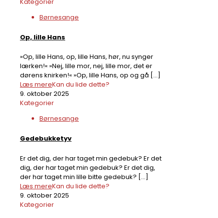
Kategorier
Børnesange
Op, lille Hans
»Op, lille Hans, op, lille Hans, hør, nu synger
lærken!« »Nej, lille mor, nej, lille mor, det er
dørens knirken!« »Op, lille Hans, op og gå
[…]
Læs mere
Kan du lide dette?
9. oktober 2025
Kategorier
Børnesange
Gedebukketyv
Er det dig, der har taget min gedebuk? Er det
dig, der har taget min gedebuk? Er det dig,
der har taget min lille bitte gedebuk?
[…]
Læs mere
Kan du lide dette?
9. oktober 2025
Kategorier