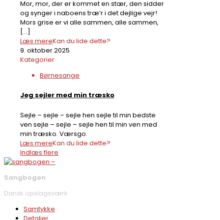
Mor, mor, der er kommet en stær, den sidder
og synger i naboens træ’r i det dejlige vejr!
Mors grise er vi alle sammen, alle sammen,
[…]
Læs mere
Kan du lide dette?
9. oktober 2025
Kategorier
Børnesange
Jeg sejler med min træsko
Sejle – sejle – sejle hen sejle til min bedste
ven sejle – sejle – sejle hen til min ven med
min træsko. Værsgo.
Læs mere
Kan du lide dette?
Indlæs flere
Sangbogen
Dansk opslagsværk
Samtykke
Detaljer