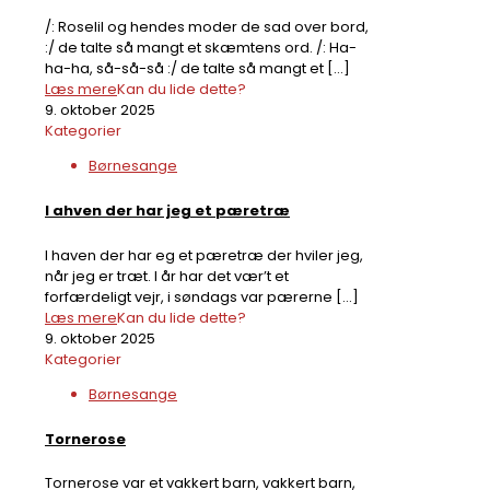
/: Roselil og hendes moder de sad over bord,
:/ de talte så mangt et skæmtens ord. /: Ha-
ha-ha, så-så-så :/ de talte så mangt et
[…]
Læs mere
Kan du lide dette?
9. oktober 2025
Kategorier
Børnesange
I ahven der har jeg et pæretræ
I haven der har eg et pæretræ der hviler jeg,
når jeg er træt. I år har det vær’t et
forfærdeligt vejr, i søndags var pærerne
[…]
Læs mere
Kan du lide dette?
9. oktober 2025
Kategorier
Børnesange
Tornerose
Tornerose var et vakkert barn, vakkert barn,