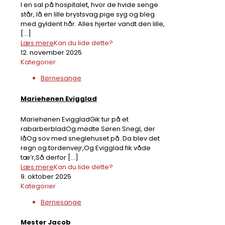
I en sal på hospitalet, hvor de hvide senge
står, lå en lille brystsvag pige syg og bleg
med gyldent hår. Alles hjerter vandt den lille,
[…]
Læs mere
Kan du lide dette?
12. november 2025
Kategorier
Børnesange
Mariehønen Evigglad
Mariehønen EviggladGik tur på et
rabarberbladOg mødte Søren Snegl, der
låOg sov med sneglehuset på. Da blev det
regn og tordenvejr,Og Evigglad fik våde
tæ’r,Så derfor
[…]
Læs mere
Kan du lide dette?
9. oktober 2025
Kategorier
Børnesange
Mester Jacob