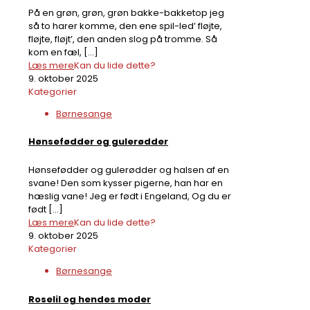
På en grøn, grøn, grøn bakke-bakketop jeg
så to harer komme, den ene spil-led’ fløjte,
fløjte, fløjt’, den anden slog på tromme. Så
kom en fæl,
[…]
Læs mere
Kan du lide dette?
9. oktober 2025
Kategorier
Børnesange
Hønsefødder og gulerødder
Hønsefødder og gulerødder og halsen af en
svane! Den som kysser pigerne, han har en
hæslig vane! Jeg er født i Engeland, Og du er
født
[…]
Læs mere
Kan du lide dette?
9. oktober 2025
Kategorier
Børnesange
Roselil og hendes moder