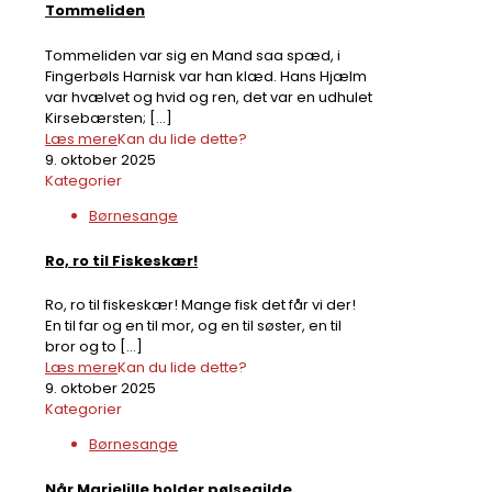
Tommeliden
Tommeliden var sig en Mand saa spæd, i
Fingerbøls Harnisk var han klæd. Hans Hjælm
var hvælvet og hvid og ren, det var en udhulet
Kirsebærsten;
[…]
Læs mere
Kan du lide dette?
9. oktober 2025
Kategorier
Børnesange
Ro, ro til Fiskeskær!
Ro, ro til fiskeskær! Mange fisk det får vi der!
En til far og en til mor, og en til søster, en til
bror og to
[…]
Læs mere
Kan du lide dette?
9. oktober 2025
Kategorier
Børnesange
Når Marielille holder pølsegilde