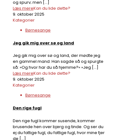
og spurv; men
[…]
Læs mere
Kan du lide dette?
9. oktober 2025
Kategorier
Børnesange
Jeg gik mig over sø og land
Jeg gik mig over sø og land, der mødte jeg
en gammel mand. Han sagde så og spurgte
så: »Og hvor har du så hjemme?« »Jeg
[…]
Læs mere
Kan du lide dette?
9. oktober 2025
Kategorier
Børnesange
Den rige fugl
Den rige fugl kommer susende, kommer
brusende hen over bjerg og tinde. Og ser du
ej du fattige fugl, du fattige fugl, hvor mine fjer
de
[…]