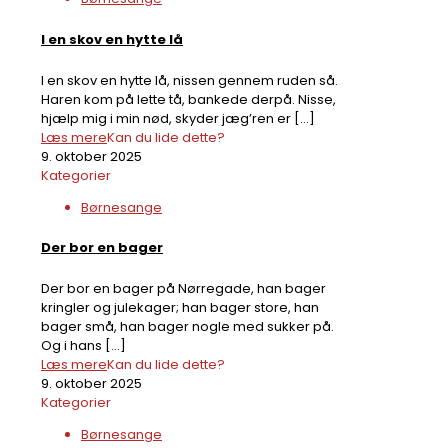
I en skov en hytte lå
I en skov en hytte lå, nissen gennem ruden så.
Haren kom på lette tå, bankede derpå. Nisse,
hjælp mig i min nød, skyder jæg’ren er
[…]
Læs mere
Kan du lide dette?
9. oktober 2025
Kategorier
Børnesange
Der bor en bager
Der bor en bager på Nørregade, han bager
kringler og julekager; han bager store, han
bager små, han bager nogle med sukker på.
Og i hans
[…]
Læs mere
Kan du lide dette?
9. oktober 2025
Kategorier
Børnesange