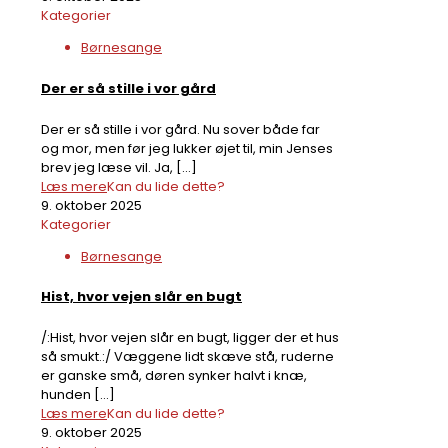
Kategorier
Børnesange
Der er så stille i vor gård
Der er så stille i vor gård. Nu sover både far
og mor, men før jeg lukker øjet til, min Jenses
brev jeg læse vil. Ja,
[…]
Læs mere
Kan du lide dette?
9. oktober 2025
Kategorier
Børnesange
Hist, hvor vejen slår en bugt
/:Hist, hvor vejen slår en bugt, ligger der et hus
så smukt.:/ Væggene lidt skæve stå, ruderne
er ganske små, døren synker halvt i knæ,
hunden
[…]
Læs mere
Kan du lide dette?
9. oktober 2025