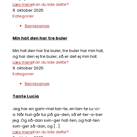
Læs mere
Kan du lide dette?
9. oktober 2025
Kategorier
Børnesange
Min hat den har tre buler
Min hat den har tre buler, tre buler har min hat,
og har den ej tre buler, så er det ej min hat.
Læs mere
Kan du lide dette?
9. oktober 2025
Kategorier
Børnesange
Tante Lucia
Jeg har en gam-mel tan-te, en tan-te Lu-ci-
a. Når hun går tur på ga-den, så ef-ter-a-ber
jeg. Og så-dan svin-ger hat-ten, og hat-ten
svin-ger så-dan, og
[…]
Læs mere
Kan du lide dette?