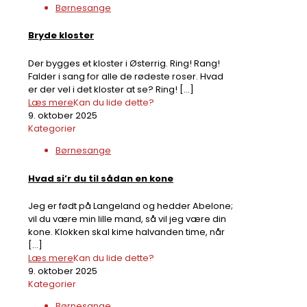
Børnesange
Bryde kloster
Der bygges et kloster i Østerrig. Ring! Rang!
Falder i sang for alle de rødeste roser. Hvad
er der vel i det kloster at se? Ring!
[…]
Læs mere
Kan du lide dette?
9. oktober 2025
Kategorier
Børnesange
Hvad si’r du til sådan en kone
Jeg er født på Langeland og hedder Abelone;
vil du være min lille mand, så vil jeg være din
kone. Klokken skal kime halvanden time, når
[…]
Læs mere
Kan du lide dette?
9. oktober 2025
Kategorier
Børnesange