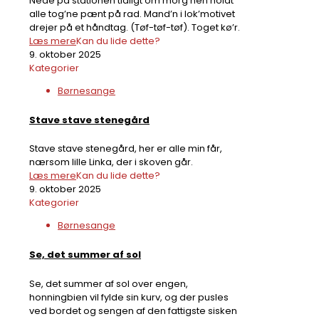
Nede på stationen tidligt om morg’nen holdt
alle tog’ne pænt på rad. Mand’n i lok’motivet
drejer på et håndtag. (Tøf-tøf-tøf). Toget kø’r.
Læs mere
Kan du lide dette?
9. oktober 2025
Kategorier
Børnesange
Stave stave stenegård
Stave stave stenegård, her er alle min får,
nærsom lille Linka, der i skoven går.
Læs mere
Kan du lide dette?
9. oktober 2025
Kategorier
Børnesange
Se, det summer af sol
Se, det summer af sol over engen,
honningbien vil fylde sin kurv, og der pusles
ved bordet og sengen af den fattigste sisken