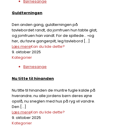
Børnesange
Guldterningen
Den anden gang, guldterningen på
tavlebordet randt, da jomfruen hun tabte glat,
og jomfruen han vandt. For de spillede… »og
hør, du favre gangerpilt, leg tavlebord
[…]
Læs mere
Kan du lide dette?
9. oktober 2025
Kategorier
Børnesange
Nu titte til hinanden
Nu titte til hinanden de muntre fugle kalde på
hverandre; nu alle jordens børn deres øjne
opslå, nu sneglen med hus på ryg vil vandre.
Den
[…]
Læs mere
Kan du lide dette?
9. oktober 2025
Kategorier