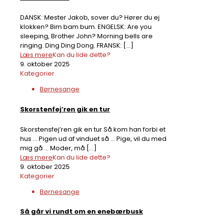
DANSK: Mester Jakob, sover du? Hører du ej
klokken? Bim bam bum. ENGELSK: Are you
sleeping, Brother John? Morning bells are
ringing. Ding Ding Dong. FRANSK:
[…]
Læs mere
Kan du lide dette?
9. oktober 2025
Kategorier
Børnesange
Skorstenfej’ren gik en tur
Skorstensfej’ren gik en tur Så kom han forbi et
hus … Pigen ud af vinduet så … Pige, vil du med
mig gå … Moder, må
[…]
Læs mere
Kan du lide dette?
9. oktober 2025
Kategorier
Børnesange
Så går vi rundt om en enebærbusk