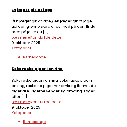
En jæger gik at jage
:/En jæger gik at jage,/ en jæger gik at jage
udi den grønne skov, er du med på den. Er du
med på jo, er du
[…]
Læs mere
Kan du lide dette?
9. oktober 2025
Kategorier
Børnesange
Seks raske piger i en ring
Seks raske piger i en ring, seks raske piger i
en ring, raskeste piger her omkring iblandt de
piger alle. Pigerne vender sig omkring, søger
efter
[…]
Læs mere
Kan du lide dette?
9. oktober 2025
Kategorier
Børnesange