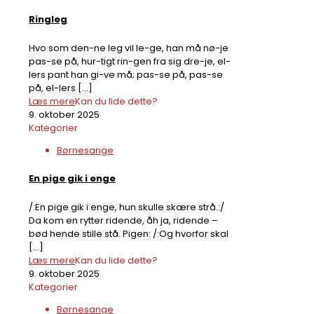
Ringleg
Hvo som den-ne leg vil le-ge, han må nø-je
pas-se på, hur-tigt rin-gen fra sig dre-je, el-
lers pant han gi-ve må; pas-se på, pas-se
på, el-lers
[…]
Læs mere
Kan du lide dette?
9. oktober 2025
Kategorier
Børnesange
En pige gik i enge
/:En pige gik i enge, hun skulle skære strå.:/
Da kom en rytter ridende, åh ja, ridende –
bød hende stille stå. Pigen: /:Og hvorfor skal
[…]
Læs mere
Kan du lide dette?
9. oktober 2025
Kategorier
Børnesange