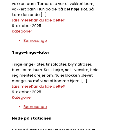
vakkert barn. Tornerose var et vakkert barn,
vakkert barn. Hun bo’de på det høje slot. Så
kom den onde
[…]
Læs mere
Kan du lide dette?
9. oktober 2025
Kategorier
Børnesange
Tinge-linge-later
Tinge-linge-later, tinsoldater, blymatroser,
bum-bum-bum. Se til højre, se til venstre, hele
regimentet drejer om. Nu er klokken blevet
mange, nu må vi se at komme hjem.
[…]
Læs mere
Kan du lide dette?
9. oktober 2025
Kategorier
Børnesange
Nede på stationen