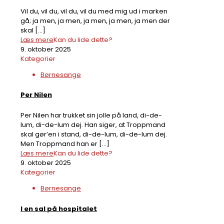
Vil du, vil du, vil du, vil du med mig ud i marken
gå; ja men, ja men, ja men, ja men, ja men der
skal
[…]
Læs mere
Kan du lide dette?
9. oktober 2025
Kategorier
Børnesange
Per Nilen
Per Nilen har trukket sin jolle på land, di-de-
lum, di-de-lum dej. Han siger, at Troppmand
skal gør’en i stand, di-de-lum, di-de-lum dej.
Men Troppmand han er
[…]
Læs mere
Kan du lide dette?
9. oktober 2025
Kategorier
Børnesange
I en sal på hospitalet