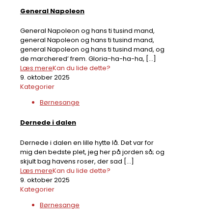
General Napoleon
General Napoleon og hans ti tusind mand,
general Napoleon og hans ti tusind mand,
general Napoleon og hans ti tusind mand, og
de marchered’ frem. Gloria-ha-ha-ha,
[…]
Læs mere
Kan du lide dette?
9. oktober 2025
Kategorier
Børnesange
Dernede i dalen
Dernede i dalen en lille hytte lå. Det var for
mig den bedste plet, jeg her på jorden så; og
skjult bag havens roser, der sad
[…]
Læs mere
Kan du lide dette?
9. oktober 2025
Kategorier
Børnesange