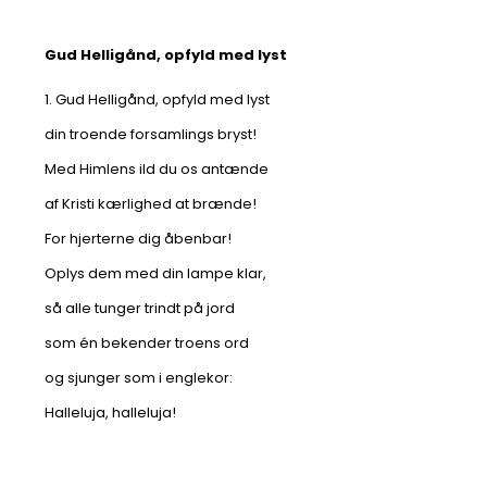
Gud Helligånd, opfyld med lyst
1. Gud Helligånd, opfyld med lyst
din troende forsamlings bryst!
Med Himlens ild du os antænde
af Kristi kærlighed at brænde!
For hjerterne dig åbenbar!
Oplys dem med din lampe klar,
så alle tunger trindt på jord
som én bekender troens ord
og sjunger som i englekor:
Halleluja, halleluja!