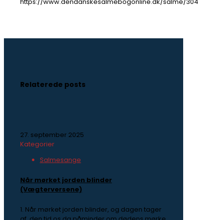
https://www.dendanskesalmebogonline.dk/salme/304
Relaterede posts
27. september 2025
Kategorier
Salmesange
Når mørket jorden blinder
(Vægterversene)
1. Når mørket jorden blinder, og dagen tager
af, den tid os da påminder om dødens mørke