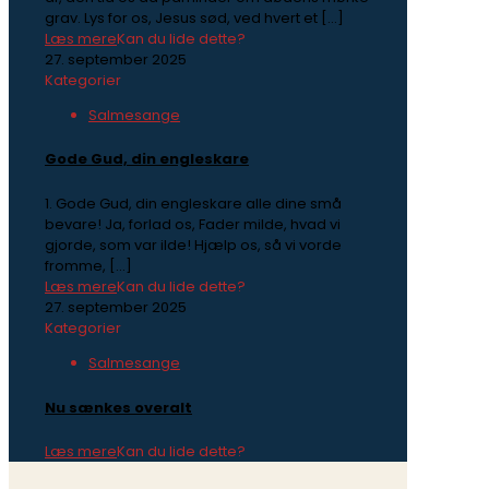
grav. Lys for os, Jesus sød, ved hvert et
[…]
Læs mere
Kan du lide dette?
27. september 2025
Kategorier
Salmesange
Gode Gud, din engleskare
1. Gode Gud, din engleskare alle dine små
bevare! Ja, forlad os, Fader milde, hvad vi
gjorde, som var ilde! Hjælp os, så vi vorde
fromme,
[…]
Læs mere
Kan du lide dette?
27. september 2025
Kategorier
Salmesange
Nu sænkes overalt
Læs mere
Kan du lide dette?