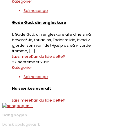
Kategorier
Salmesange
Gode Gud, din engleskare
1. Gode Gud, din engleskare alle dine små
bevare! Ja, forlad os, Fader milde, hvad vi
gjorde, som var ilde! Hjælp os, så vi vorde
fromme,
[…]
Læs mere
Kan du lide dette?
27. september 2025
Kategorier
Salmesange
Nu sænkes overalt
Læs mere
Kan du lide dette?
Sangbogen
Dansk opslagsværk