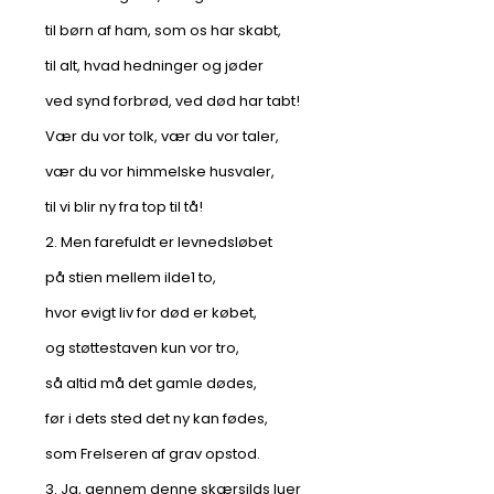
til børn af ham, som os har skabt,
til alt, hvad hedninger og jøder
ved synd forbrød, ved død har tabt!
Vær du vor tolk, vær du vor taler,
vær du vor himmelske husvaler,
til vi blir ny fra top til tå!
2. Men farefuldt er levnedsløbet
på stien mellem ilde1 to,
hvor evigt liv for død er købet,
og støttestaven kun vor tro,
så altid må det gamle dødes,
før i dets sted det ny kan fødes,
som Frelseren af grav opstod.
3. Ja, gennem denne skærsilds luer