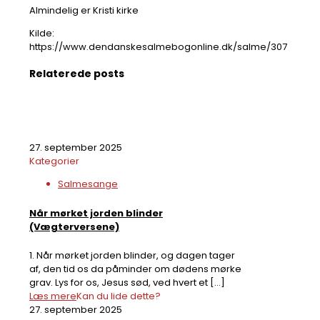
Almindelig er Kristi kirke
Kilde:
https://www.dendanskesalmebogonline.dk/salme/307
Relaterede posts
27. september 2025
Kategorier
Salmesange
Når mørket jorden blinder
(Vægterversene)
1. Når mørket jorden blinder, og dagen tager
af, den tid os da påminder om dødens mørke
grav. Lys for os, Jesus sød, ved hvert et
[…]
Læs mere
Kan du lide dette?
27. september 2025