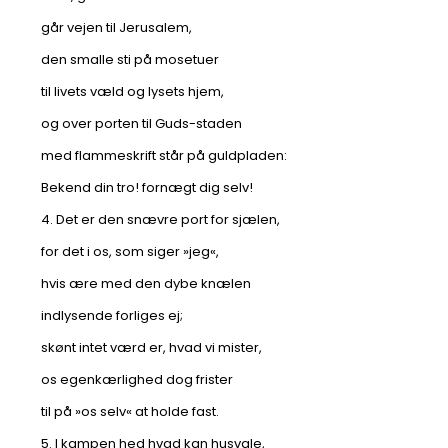
går vejen til Jerusalem,
den smalle sti på mosetuer
til livets væld og lysets hjem,
og over porten til Guds-staden
med flammeskrift står på guldpladen:
Bekend din tro! fornægt dig selv!
4. Det er den snævre port for sjælen,
for det i os, som siger »jeg«,
hvis ære med den dybe knælen
indlysende forliges ej;
skønt intet værd er, hvad vi mister,
os egenkærlighed dog frister
til på »os selv« at holde fast.
5. I kampen hed hvad kan husvale,