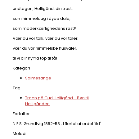
undtagen, Helligånd, din trøst,
som himmeldug i dybe dale,
som moderkærlighedens røst?
Vær du vor tolk, vær du vor taler,
vær du vor himmelske husvaler,
til vi blir ny fra top til tå!
Kategori
Salmesange
Tag
Troen på Gud Helligånd - Bøn til
Helligånden
Forfatter
N.F.S. Grundtvig 1852-53., 1 flertal af ordet 'ild'
Melodi