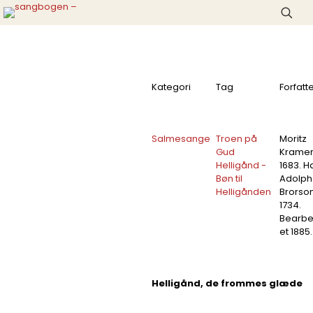
Helligånd, d
Kategori
Tag
Forfatt
Salmesange
Troen på
Moritz
Gud
Krame
Helligånd -
1683. H
Bøn til
Adolph
Helligånden
Brorso
1734.
Bearbe
et 1885.
Helligånd, de frommes glæde