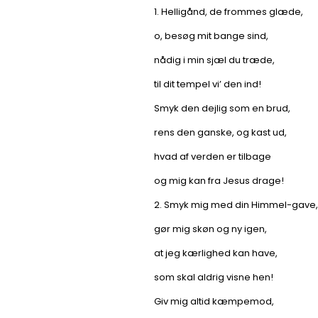
1. Helligånd, de frommes glæde,
o, besøg mit bange sind,
nådig i min sjæl du træde,
til dit tempel vi’ den ind!
Smyk den dejlig som en brud,
rens den ganske, og kast ud,
hvad af verden er tilbage
og mig kan fra Jesus drage!
2. Smyk mig med din Himmel-gave,
gør mig skøn og ny igen,
at jeg kærlighed kan have,
som skal aldrig visne hen!
Giv mig altid kæmpemod,