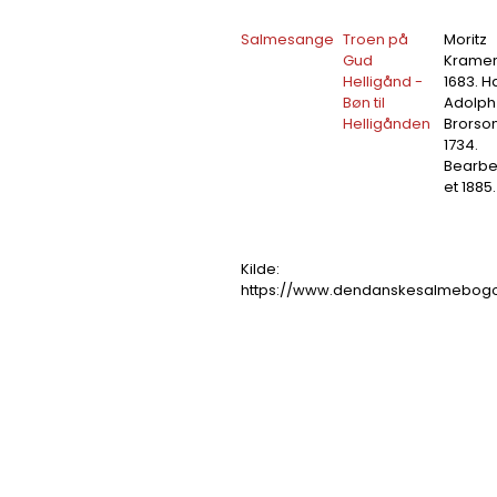
Salmesange
Troen på
Moritz
Gud
Krame
Helligånd -
1683. H
Bøn til
Adolph
Helligånden
Brorso
1734.
Bearbe
et 1885.
Kilde:
https://www.dendanskesalmebogo
Relaterede posts