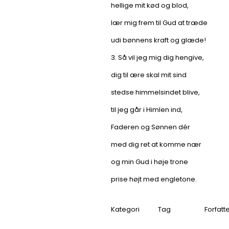
hellige mit kød og blod,
lær mig frem til Gud at træde
udi bønnens kraft og glæde!
3. Så vil jeg mig dig hengive,
dig til ære skal mit sind
stedse himmelsindet blive,
til jeg går i Himlen ind,
Faderen og Sønnen dér
med dig ret at komme nær
og min Gud i høje trone
prise højt med engletone.
Kategori
Tag
Forfatt