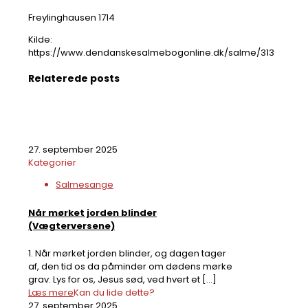
Freylinghausen 1714
Kilde:
https://www.dendanskesalmebogonline.dk/salme/313
Relaterede posts
27. september 2025
Kategorier
Salmesange
Når mørket jorden blinder
(Vægterversene)
1. Når mørket jorden blinder, og dagen tager
af, den tid os da påminder om dødens mørke
grav. Lys for os, Jesus sød, ved hvert et
[…]
Læs mere
Kan du lide dette?
27. september 2025