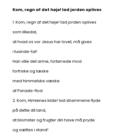
Kom, regn af det høje! lad jorden oplives
1. Kom, regn af det høje! lad jorden oplives
som lilliedal,
at hvad os vor Jesus har lovet, må gives
i tusinde-tal!
Han ville det arme, fortørrede mod
forfriske og læske
med himmelske væske
af Paradis-flod.
2. Kom, Himlenes kilde! lad strømmene flyde
på dette dit land,
at blomster og frugter din have må pryde
og sættes i stand!