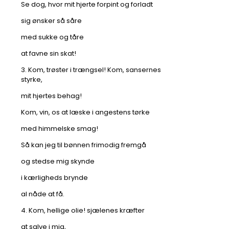
Se dog, hvor mit hjerte forpint og forladt
sig ønsker så såre
med sukke og tåre
at favne sin skat!
3. Kom, trøster i trængsel! Kom, sansernes
styrke,
mit hjertes behag!
Kom, vin, os at læske i angestens tørke
med himmelske smag!
Så kan jeg til bønnen frimodig fremgå
og stedse mig skynde
i kærligheds brynde
al nåde at få.
4. Kom, hellige olie! sjælenes kræfter
at salve i mig,