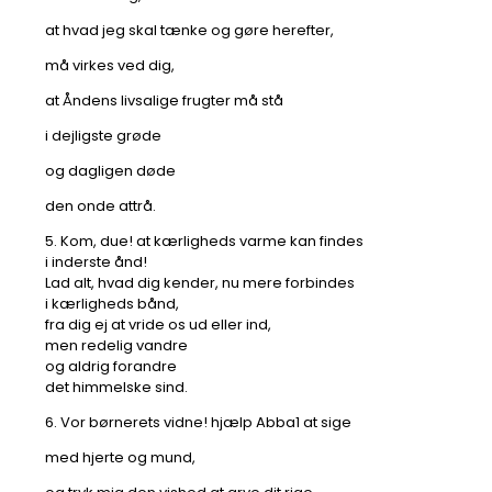
at hvad jeg skal tænke og gøre herefter,
må virkes ved dig,
at Åndens livsalige frugter må stå
i dejligste grøde
og dagligen døde
den onde attrå.
5. Kom, due! at kærligheds varme kan findes
i inderste ånd!
Lad alt, hvad dig kender, nu mere forbindes
i kærligheds bånd,
fra dig ej at vride os ud eller ind,
men redelig vandre
og aldrig forandre
det himmelske sind.
6. Vor børnerets vidne! hjælp Abba1 at sige
med hjerte og mund,