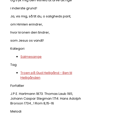
og tryk mig den vished at arve dit rige
i inderste grund!
Ja, vis mig, så tit du, o saligheds pant,
om Himlen erindrer,
hvor kronen den tindrer,
som Jesus os vandt!
Kategori
Salmesange
Tag
Troen på Gud Helligånd - Bøn til
Helligånden
Forfatter
J.P.E. Hartmann 1873. Thomas Laub 1911,
Johann Caspar Stegman 1714. Hans Adolph
Brorson 1734., 1 Rom 8,15-16
Melodi